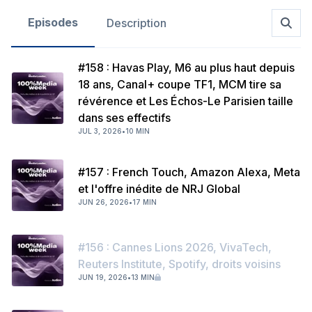
Episodes
Description
#158 : Havas Play, M6 au plus haut depuis
18 ans, Canal+ coupe TF1, MCM tire sa
révérence et Les Échos-Le Parisien taille
dans ses effectifs
JUL 3, 2026
•
10 MIN
#157 : French Touch, Amazon Alexa, Meta
et l'offre inédite de NRJ Global
JUN 26, 2026
•
17 MIN
#156 : Cannes Lions 2026, VivaTech,
Reuters Institute, Spotify, droits voisins
JUN 19, 2026
•
13 MIN