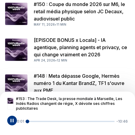
#150 : Coupe du monde 2026 sur M6, le
retail média physique selon JC Decaux,
audiovisuel public
MAY 11, 2026
•
11 MIN
[EPISODE BONUS x Locala] - IA
agentique, planning agents et privacy, ce
qui change vraiment en 2026
APR 24, 2026
•
12 MIN
#148 : Meta dépasse Google, Hermès
numéro 1 du Kantar BrandZ, TF1 s'ouvre
aux PME
APR 17, 2026
•
10 MIN
Powered by